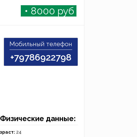
• 8000
руб
Мобильный телефон
+79786922798
Физические данные:
зраст:
24